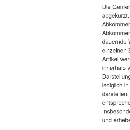
Die Genfe
abgekürzt.
Abkommen, 
Abkommens 
dauernde W
einzelnen 
Artikel we
innerhalb 
Darstellun
lediglich 
darstellen
entsprech
Insbesonde
und erhebe