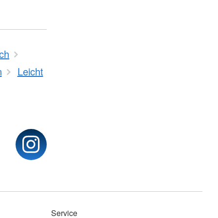
ch
n
Leicht
Service