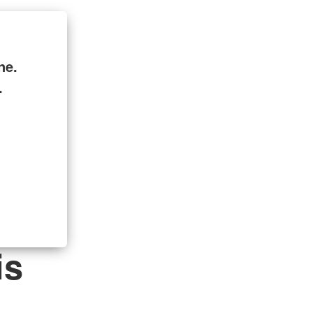
ne.
.
is