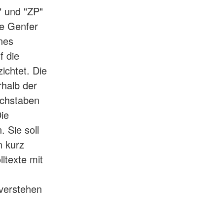
 und "ZP"
ge Genfer
nes
f die
chtet. Die
rhalb der
uchstaben
Die
 Sie soll
n kurz
ltexte mit
verstehen