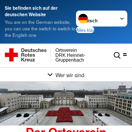
Sie befinden sich auf der
Sprache wechseln zu
deutschen Website
You are on the German website,
you can use the switch to switch to
Alles klar
the English one
Ortsverein
DRK Heinriet-
Gruppenbach
Wer wir sind
Der Ortsverein