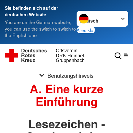
Sie befinden sich auf der
Sprache wechseln zu
deutschen Website
You are on the German website,
you can use the switch to switch to
Alles klar
the English one
Ortsverein
DRK Heinriet-
Gruppenbach
Benutzungshinweis
A. Eine kurze
Einführung
Lesezeichen -