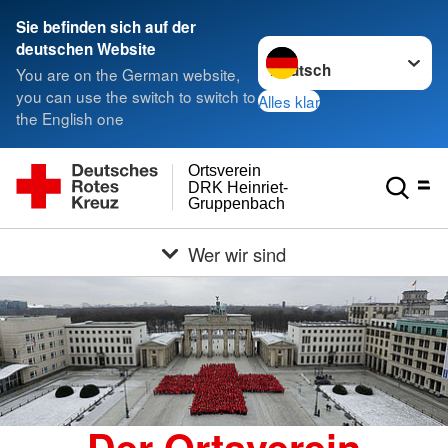
Sie befinden sich auf der
Sprache wechseln zu
deutschen Website
You are on the German website,
you can use the switch to switch to
Alles klar
the English one
Ortsverein
DRK Heinriet-
Gruppenbach
Wer wir sind
Der Ortsverein